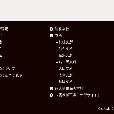
取査定
運営会社
定
支所
定
札幌支所
定
仙台支所
識
金沢支所
名古屋支所
書について
大阪支所
法に基づく表示
広島支所
福岡支所
個人情報保護方針
八雲機械工具（外部サイト）
Copyrigh