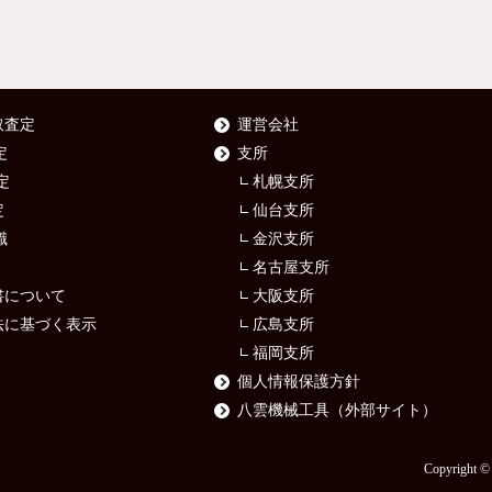
取査定
運営会社
定
支所
定
札幌支所
定
仙台支所
識
金沢支所
名古屋支所
書について
大阪支所
法に基づく表示
広島支所
福岡支所
個人情報保護方針
八雲機械工具（外部サイト）
Copyrigh