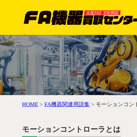
HOME
>
FA機器関連用語集
>
モーションコン
モーションコントローラとは