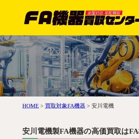
HOME
>
買取対象FA機器
>
安川電機
安川電機製FA機器の高価買取はF