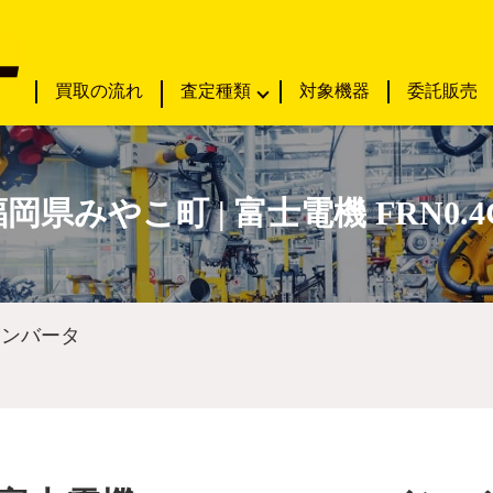
買取の流れ
査定種類
対象機器
委託販売
県みやこ町 | 富士電機 FRN0.4
 インバータ