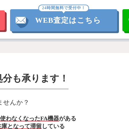
24時間無料で受付中！
WEB査定はこちら
処分も承ります！
ませんか？
使わなくなったFA機器
がある
在庫となって滞留
している