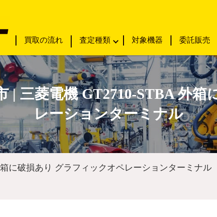
買取の流れ
査定種類
対象機器
委託販売
| 三菱電機 GT2710-STBA
レーションターミナル
BA 外箱に破損あり グラフィックオペレーションターミナル