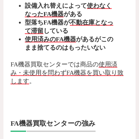
設備入れ替えによって
使わなく
なったFA機器
がある
型落ちFA機器が
不動在庫となっ
て滞留
している
使用済みのFA機器
があるがこの
まま捨てるのはもったいない
FA機器買取センターでは商品の
使用済
み・未使用を問わずFA機器を買い取り致
します
。
FA機器買取センターの強み