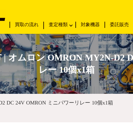
買取の流れ
査定種類
対象機器
委託販売
 オムロン OMRON MY2N-D2 D
レー 10個x1箱
D2 DC 24V OMRON ミニパワーリレー 10個x1箱