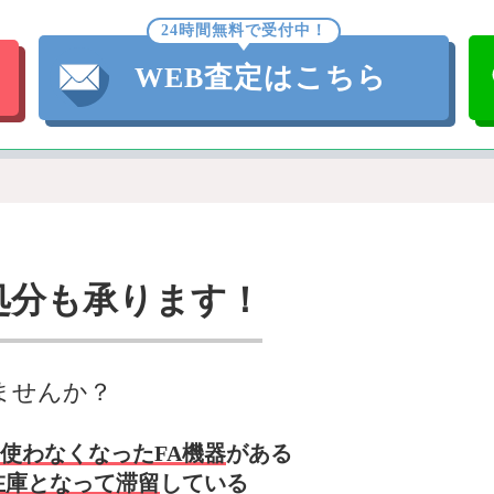
24時間無料で受付中！
WEB査定はこちら
処分も承ります！
ませんか？
使わなくなったFA機器
がある
在庫となって滞留
している