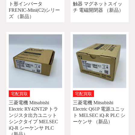
ト形インバータ
触器 マグネットスイッ
FRENIC-Mini(C2)シリー
チ 電磁開閉器 （新品）
ズ （新品）
宅配買取
宅配買取
三菱電機 Mitsubishi
三菱電機 Mitsubishi
Electric RY42NT2P トラ
Electric Q61P 電源ユニッ
ンジスタ出力ユニット
ト MELSEC iQ-R PLC シ
シンクタイプ MELSEC
ーケンサ （新品）
iQ-R シーケンサ PLC
（新品）