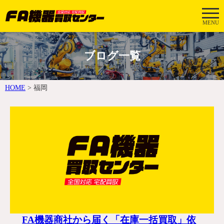
MENU
ブログ一覧
HOME
>
福岡
FA機器商社から届く「在庫一括買取」依